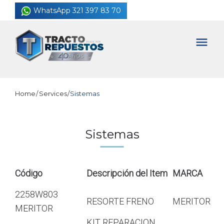
Skip
WhatsApp 321 397 83 70
to
content
menu
Home
/
Services
/
Sistemas
Sistemas
Código
Descripción del Item
MARCA
2258W803
RESORTE FRENO
MERITOR
MERITOR
KIT REPARACION