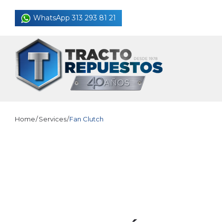
Skip
WhatsApp 313 293 81 21
to
content
Home
/
Services
/
Fan Clutch