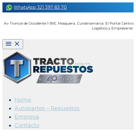
Skip
WhatsApp 321 397 83 70
to
content
Av Troncal de Occidente 1-59E, Mosquera, Cundinamarca. El Portal Centro
Logístico y Empresarial.
menu
clear
Home
Autopartes – Repuestos
Empresa
Contacto