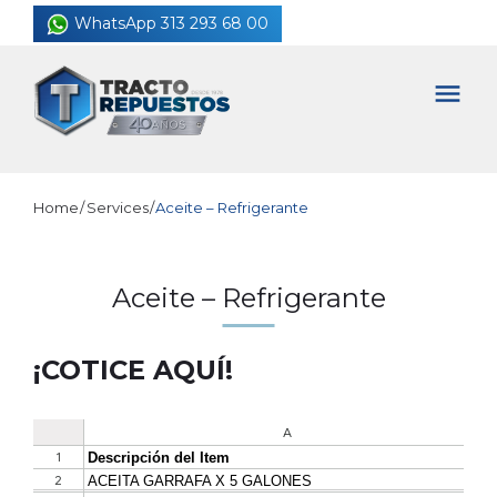
Skip
WhatsApp 313 293 68 00
to
content
menu
Home
/
Services
/
Aceite – Refrigerante
Aceite – Refrigerante
¡COTICE AQUÍ!